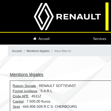
Accueil
Services
Accueil
Mentions légales
Vous êtes ici
Mentions légales
Raison Sociale
: RENAULT SOTTEVAST
Forme juridique
: S.A.R.L.
Code APE
: 4511Z
Capital
: 7.500,00 €uros
Siret
: 444 806 509 R.C.S. CHERBOURG