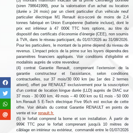
(3) montant maximum indicatif de la prime CertiNergy bonifiée
(siren 798641999), pour la valorisation d’un achat ou location
(durée ≥ 24 mois) par un client particulier d’un véhicule neuf
particulier électrique M1 Renault éco-scoré de moins de 2,4
tonnes fabriqué en Union Européenne (batterie incluse), dont le
prix est inférieur à 47 000€ TTC hors options, au titre du
dispositif des certificats d’économie d’énergie (CEE), non soumis
à TVA, dans le réseau participant, du 01/07/2026 au 31/08/2026.
Pour les particuliers, le montant de la prime dépend du niveau de
revenus. L'impact précis de la prime sur les loyers dépendra des
paramètres financiers appliqués. Voir conditions d’éligibilité et
modalités auprès de votre revendeur.
(4) contrat Garantie Renault, comprenant l’extension de la
garantie constructeur et l'assistance, selon conditions
contractuelles, sur 37 mois/30 000 km (au 1er des 2 termes
atteint), offert par RENAULT exclusivement pour la souscription
d’un contrat de location longue durée (LLD) auprès de DIAC sur
37 mois - 30 000 km, 49 mois – 40 000 km ou 61 mois - 50 000
km.Renault 5 E-Tech électrique Five 95ch est exclue de cette
offre. Voir détails du contrat Garantie RENAULT en points de
vente et sur
renault.fr.
(5) le forfait comprend la borne et son installation. À partir de
999€ TTC pour le forfait comprenant jusqu'à 10 mètres de
câblage en intérieur ou extérieur, commandé entre le 01/07/2026