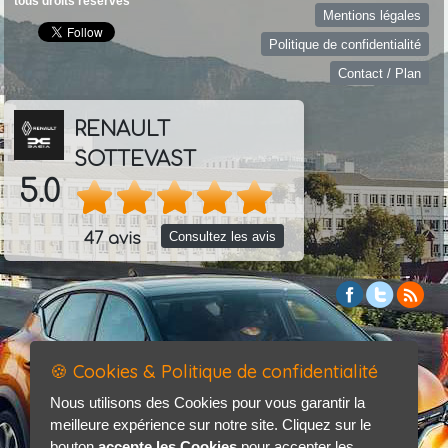
tous droits réservés
Mentions légales
Politique de confidentialité
Contact / Plan
RENAULT
SOTTEVAST
5.0
Consultez les avis
47 avis
🍪 Cookies & Politique de confidentialité
Nous utilisons des Cookies pour vous garantir la
meilleure expérience sur notre site. Cliquez sur le
bouton
accepte les Cookies
pour accepter les