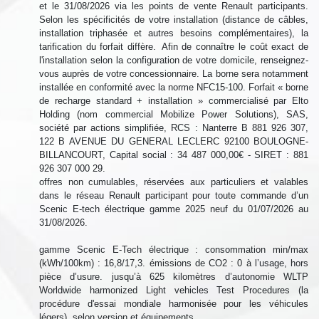
et le 31/08/2026 via les points de vente Renault participants.
Selon les spécificités de votre installation (distance de câbles,
installation triphasée et autres besoins complémentaires), la
tarification du forfait diffère. Afin de connaître le coût exact de
l'installation selon la configuration de votre domicile, renseignez-
vous auprès de votre concessionnaire. La borne sera notamment
installée en conformité avec la norme NFC15-100. Forfait « borne
de recharge standard + installation » commercialisé par Elto
Holding (nom commercial Mobilize Power Solutions), SAS,
société par actions simplifiée, RCS : Nanterre B 881 926 307,
122 B AVENUE DU GENERAL LECLERC 92100 BOULOGNE-
BILLANCOURT, Capital social : 34 487 000,00€ - SIRET : 881
926 307 000 29.
offres non cumulables, réservées aux particuliers et valables
dans le réseau Renault participant pour toute commande d’un
Scenic E-tech électrique gamme 2025 neuf du 01/07/2026 au
31/08/2026.
gamme Scenic E-Tech électrique : consommation min/max
(kWh/100km) : 16,8/17,3. émissions de CO2 : 0 à l’usage, hors
pièce d’usure. jusqu’à 625 kilomètres d’autonomie WLTP
Worldwide harmonized Light vehicles Test Procedures (la
procédure d'essai mondiale harmonisée pour les véhicules
légers), selon version et équipements.