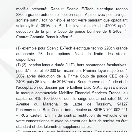
modèle présenté: Renault Scenic E-Tech électrique techno
220ch grande autonomie - option esprit Alpine avec peinture gris
schiste satin / toit noir étoilé et toit verre panoramique opacifiant
solarbay® à 391€/mois⁽²⁾, 1er loyer majoré de 4200€ après
déduction de la prime Coup de pouce bonifiée de 8 240€ ⁽³⁾.
Contrat Garantie Renault offert⁽⁴⁾.
(1) exemple pour Scenic E-Tech électrique techno 220ch grande
autonomie -25, hors options. *dans la limite des stocks
disponibles.
(1) (2) location longue durée (LLD), hors assurances facultatives,
pour 37 mois et 30 000 km maximum. Premier loyer majoré de 4
200€ après déduction de la Prime Coup de pouce CEE de 8
240€, puis 36 loyers de 391€/mois. Sous réserve de l’étude et de
l’acceptation du dossier par le bailleur Diac S.A., agissant sous
la marque commerciale Mobilize Financial Services France, au
capital de 415 100 500 €, dont le siège social est situé 80‑90
Avenue du Maréchal de Lattre de Tassigny, 94127
Fontenay‑sous‑Bois Cedex, immatriculée au SIREN 702 002 221
– RCS Créteil. En fin de contrat restitution du véhicule chez
votre concessionnaire avec paiement des frais de remise en état
standard et des kilomètres supplémentaires.