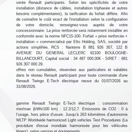
vente Renault participants. Selon les spécificités de votre
installation (distance de câbles, installation triphasée et autres
besoins complémentaires), la tarification du forfait diffère. Afin
de connaître le coût exact de l'installation selon la configuration
de votre domicile, renseignez-vous auprès de votre
concessionnaire. La prise renforcée sera notamment installée en
conformité avec la norme NFC15-100. Forfait « prise renforcée +
installation » commercialisé par Elto Holding, SAS, société par
actions simplifiée, RCS : Nanterre B 881 926 307, 122 B
AVENUE DU GENERAL LECLERC 92100 BOULOGNE-
BILLANCOURT, Capital social : 34 487 000,00€ - SIRET : 881
926 307 000 29.
offres non cumulables, réservées aux particuliers et valables
dans le réseau Renault participant pour toute commande d'une
Renault Twingo E-Tech électrique neuve du 01/07/2026 au
31/08/2026.
gamme Renault Twingo E-Tech électrique : consommation
min/max (kWh/100 km) : 12.2/12,7. Emissions de CO2 : 0 à
l’usage, hors pièce d’usure. Jusqu’à 263 kilomètres d’autonomie
WLTP Worldwide harmonized Light vehicles Test Procedures (La
procédure d'essai mondiale harmonisée pour les véhicules
légers), selon version et équipements.