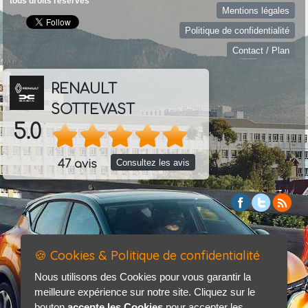
tous droits réservés
Mentions légales
Politique de confidentialité
Contact / Plan
RENAULT
SOTTEVAST
5.0
Consultez les avis
47 avis
🍪 Cookies & Politique de confidentialité
Nous utilisons des Cookies pour vous garantir la
meilleure expérience sur notre site. Cliquez sur le
bouton
accepte les Cookies
pour accepter les