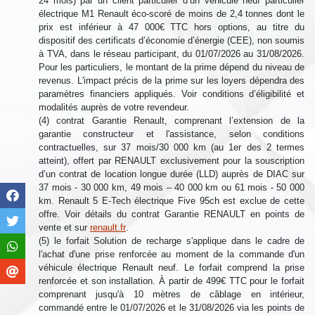
24 mois) par un client particulier d’un véhicule neuf particulier
électrique M1 Renault éco-scoré de moins de 2,4 tonnes dont le
prix est inférieur à 47 000€ TTC hors options, au titre du
dispositif des certificats d’économie d’énergie (CEE), non soumis
à TVA, dans le réseau participant, du 01/07/2026 au 31/08/2026.
Pour les particuliers, le montant de la prime dépend du niveau de
revenus. L'impact précis de la prime sur les loyers dépendra des
paramètres financiers appliqués. Voir conditions d’éligibilité et
modalités auprès de votre revendeur.
(4) contrat Garantie Renault, comprenant l’extension de la
garantie constructeur et l'assistance, selon conditions
contractuelles, sur 37 mois/30 000 km (au 1er des 2 termes
atteint), offert par RENAULT exclusivement pour la souscription
d’un contrat de location longue durée (LLD) auprès de DIAC sur
37 mois - 30 000 km, 49 mois – 40 000 km ou 61 mois - 50 000
km. Renault 5 E-Tech électrique Five 95ch est exclue de cette
offre. Voir détails du contrat Garantie RENAULT en points de
vente et sur
renault.fr
.
(5) le forfait Solution de recharge s'applique dans le cadre de
l'achat d'une prise renforcée au moment de la commande d'un
véhicule électrique Renault neuf. Le forfait comprend la prise
renforcée et son installation. À partir de 499€ TTC pour le forfait
comprenant jusqu'à 10 mètres de câblage en intérieur,
commandé entre le 01/07/2026 et le 31/08/2026 via les points de