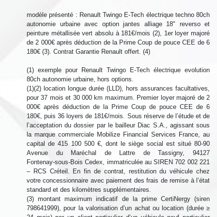
modèle présenté : Renault Twingo E-Tech électrique techno 80ch
autonomie urbaine avec option jantes alliage 18" reverso et
peinture métallisée vert absolu à 181€/mois (2), 1er loyer majoré
de 2 000€ après déduction de la Prime Coup de pouce CEE de 6
180€ (3). Contrat Garantie Renault offert. (4)
(1) exemple pour Renault Twingo E-Tech électrique evolution
80ch autonomie urbaine, hors options.
(1)(2) location longue durée (LLD), hors assurances facultatives,
pour 37 mois et 30 000 km maximum. Premier loyer majoré de 2
000€ après déduction de la Prime Coup de pouce CEE de 6
180€, puis 36 loyers de 181€/mois. Sous réserve de l’étude et de
l’acceptation du dossier par le bailleur Diac S.A., agissant sous
la marque commerciale Mobilize Financial Services France, au
capital de 415 100 500 €, dont le siège social est situé 80‑90
Avenue du Maréchal de Lattre de Tassigny, 94127
Fontenay‑sous‑Bois Cedex, immatriculée au SIREN 702 002 221
– RCS Créteil. En fin de contrat, restitution du véhicule chez
votre concessionnaire avec paiement des frais de remise à l’état
standard et des kilomètres supplémentaires.
(3) montant maximum indicatif de la prime CertiNergy (siren
798641999), pour la valorisation d’un achat ou location (durée ≥