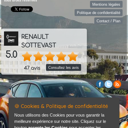
tous droits réservés
Mentions légales
Politique de confidentialité
Contact / Plan
RENAULT
SOTTEVAST
5.0
Consultez les avis
47 avis
🍪 Cookies & Politique de confidentialité
Nous utilisons des Cookies pour vous garantir la
meilleure expérience sur notre site. Cliquez sur le
bouton
accepte les Cookies
pour accepter les