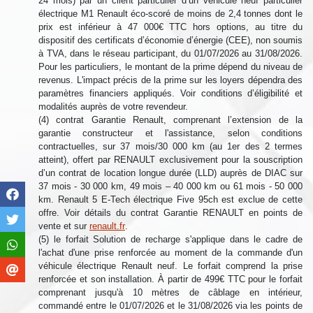
24 mois) par un client particulier d’un véhicule neuf particulier
électrique M1 Renault éco-scoré de moins de 2,4 tonnes dont le
prix est inférieur à 47 000€ TTC hors options, au titre du
dispositif des certificats d’économie d’énergie (CEE), non soumis
à TVA, dans le réseau participant, du 01/07/2026 au 31/08/2026.
Pour les particuliers, le montant de la prime dépend du niveau de
revenus. L'impact précis de la prime sur les loyers dépendra des
paramètres financiers appliqués. Voir conditions d’éligibilité et
modalités auprès de votre revendeur.
(4) contrat Garantie Renault, comprenant l’extension de la
garantie constructeur et l'assistance, selon conditions
contractuelles, sur 37 mois/30 000 km (au 1er des 2 termes
atteint), offert par RENAULT exclusivement pour la souscription
d’un contrat de location longue durée (LLD) auprès de DIAC sur
37 mois - 30 000 km, 49 mois – 40 000 km ou 61 mois - 50 000
km. Renault 5 E-Tech électrique Five 95ch est exclue de cette
offre. Voir détails du contrat Garantie RENAULT en points de
vente et sur
renault.fr
.
(5) le forfait Solution de recharge s'applique dans le cadre de
l'achat d'une prise renforcée au moment de la commande d'un
véhicule électrique Renault neuf. Le forfait comprend la prise
renforcée et son installation. À partir de 499€ TTC pour le forfait
comprenant jusqu'à 10 mètres de câblage en intérieur,
commandé entre le 01/07/2026 et le 31/08/2026 via les points de