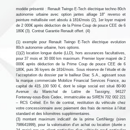
modèle présenté : Renault Twingo E-Tech électrique techno 80ch
autonomie urbaine avec option jantes alliage 18" reverso et
peinture métallisée vert absolu à 181€/mois (2), 1er loyer majoré
de 2 000€ après déduction de la Prime Coup de pouce CEE de 6
180€ (3). Contrat Garantie Renault offert. (4)
(1) exemple pour Renault Twingo E-Tech électrique evolution
80ch autonomie urbaine, hors options.
(1)(2) location longue durée (LLD), hors assurances facultatives,
pour 37 mois et 30 000 km maximum. Premier loyer majoré de 2
000€ après déduction de la Prime Coup de pouce CEE de 6
180€, puis 36 loyers de 181€/mois. Sous réserve de l’étude et de
l’acceptation du dossier par le bailleur Diac S.A., agissant sous
la marque commerciale Mobilize Financial Services France, au
capital de 415 100 500 €, dont le siège social est situé 80‑90
Avenue du Maréchal de Lattre de Tassigny, 94127
Fontenay‑sous‑Bois Cedex, immatriculée au SIREN 702 002 221
– RCS Créteil. En fin de contrat, restitution du véhicule chez
votre concessionnaire avec paiement des frais de remise à l’état
standard et des kilomètres supplémentaires.
(3) montant maximum indicatif de la prime CertiNergy (siren
798641999), pour la valorisation d’un achat ou location (durée ≥