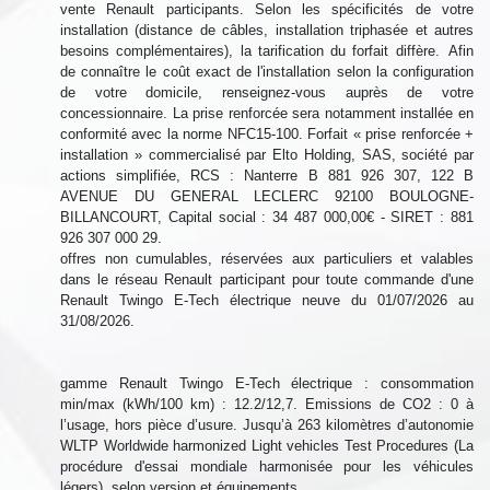
vente Renault participants. Selon les spécificités de votre
installation (distance de câbles, installation triphasée et autres
besoins complémentaires), la tarification du forfait diffère. Afin
de connaître le coût exact de l'installation selon la configuration
de votre domicile, renseignez-vous auprès de votre
concessionnaire. La prise renforcée sera notamment installée en
conformité avec la norme NFC15-100. Forfait « prise renforcée +
installation » commercialisé par Elto Holding, SAS, société par
actions simplifiée, RCS : Nanterre B 881 926 307, 122 B
AVENUE DU GENERAL LECLERC 92100 BOULOGNE-
BILLANCOURT, Capital social : 34 487 000,00€ - SIRET : 881
926 307 000 29.
offres non cumulables, réservées aux particuliers et valables
dans le réseau Renault participant pour toute commande d'une
Renault Twingo E-Tech électrique neuve du 01/07/2026 au
31/08/2026.
gamme Renault Twingo E-Tech électrique : consommation
min/max (kWh/100 km) : 12.2/12,7. Emissions de CO2 : 0 à
l’usage, hors pièce d’usure. Jusqu’à 263 kilomètres d’autonomie
WLTP Worldwide harmonized Light vehicles Test Procedures (La
procédure d'essai mondiale harmonisée pour les véhicules
légers), selon version et équipements.